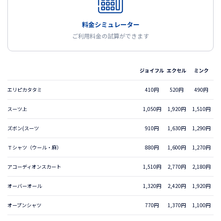
料金シミュレーター
ご利用料金の試算ができます
ジョイフル
エクセル
ミンク
エリピカタタミ
410円
520円
490円
スーツ上
1,050円
1,920円
1,510円
ズボン(スーツ
910円
1,630円
1,290円
Ｔシャツ（ウール・麻）
880円
1,600円
1,270円
アコーディオンスカート
1,510円
2,770円
2,180円
オーバーオール
1,320円
2,420円
1,920円
オープンシャツ
770円
1,370円
1,100円