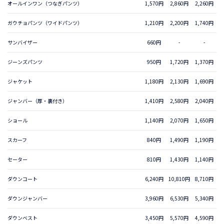
オールインワン（つなぎパンツ）
1,570円
2,860円
2,260円
ガウチョパンツ（ワイドパンツ）
1,210円
2,200円
1,740円
サンバイザー
660円
-
-
ジーンズパンツ
950円
1,720円
1,370円
ジャケット
1,180円
2,130円
1,690円
ジャンバー（厚・裏付き）
1,410円
2,580円
2,040円
ショール
1,140円
2,070円
1,650円
スカーフ
840円
1,490円
1,190円
セーター
810円
1,430円
1,140円
ダウンコート
6,240円
10,810円
8,710円
ダウンジャンバー
3,960円
6,530円
5,340円
ダウンベスト
3,450円
5,570円
4,590円