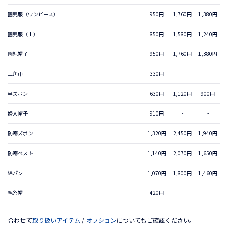
園児服（ワンピース）
950円
1,760円
1,380円
園児服（上）
850円
1,580円
1,240円
園児帽子
950円
1,760円
1,380円
三角巾
330円
-
-
半ズボン
630円
1,120円
900円
婦人帽子
910円
-
-
防寒ズボン
1,320円
2,450円
1,940円
防寒ベスト
1,140円
2,070円
1,650円
綿パン
1,070円
1,800円
1,460円
毛糸帽
420円
-
-
合わせて
取り扱いアイテム
/
オプション
についてもご確認ください。