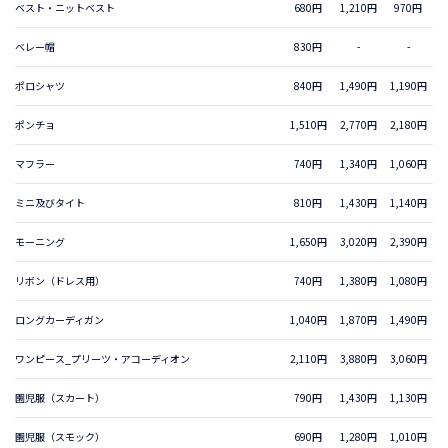
ベスト・ニットベスト
680円
1,210円
970円
ベレー帽
830円
-
-
ポロシャツ
840円
1,490円
1,190円
ポンチョ
1,510円
2,770円
2,180円
マフラー
740円
1,340円
1,060円
ミニ及びタイト
810円
1,430円
1,140円
モーニング
1,650円
3,020円
2,390円
リボン（ドレス用）
740円
1,380円
1,080円
ロングカーディガン
1,040円
1,870円
1,490円
ワンピース_プリーツ・アコーディオン
2,110円
3,880円
3,060円
園児服（スカート）
790円
1,430円
1,130円
園児服（スモック）
690円
1,280円
1,010円