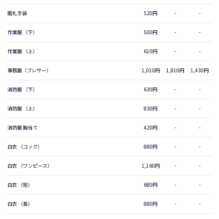
婚礼手袋
520円
-
-
作業服 （下）
500円
-
-
作業服 （上）
610円
-
-
事務服（ブレザー）
1,010円
1,810円
1,430円
消防服 （下）
630円
-
-
消防服 （上）
830円
-
-
消防服 胸当て
420円
-
-
白衣 （コック）
880円
-
-
白衣 （ワンピース）
1,160円
-
-
白衣 （短）
680円
-
-
白衣 （長）
880円
-
-