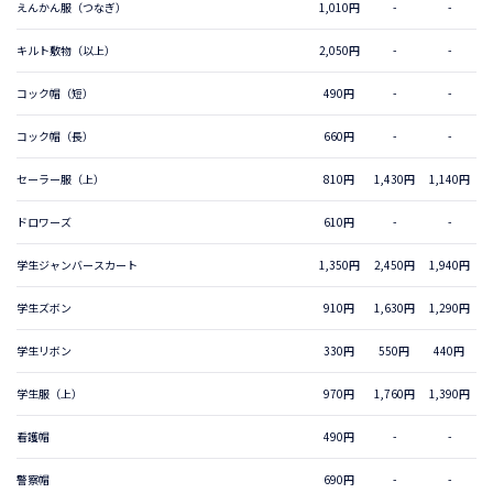
えんかん服（つなぎ）
1,010円
-
-
キルト敷物（以上）
2,050円
-
-
コック帽（短）
490円
-
-
コック帽（長）
660円
-
-
セーラー服（上）
810円
1,430円
1,140円
ドロワーズ
610円
-
-
学生ジャンバースカート
1,350円
2,450円
1,940円
学生ズボン
910円
1,630円
1,290円
学生リボン
330円
550円
440円
学生服（上）
970円
1,760円
1,390円
看護帽
490円
-
-
警察帽
690円
-
-