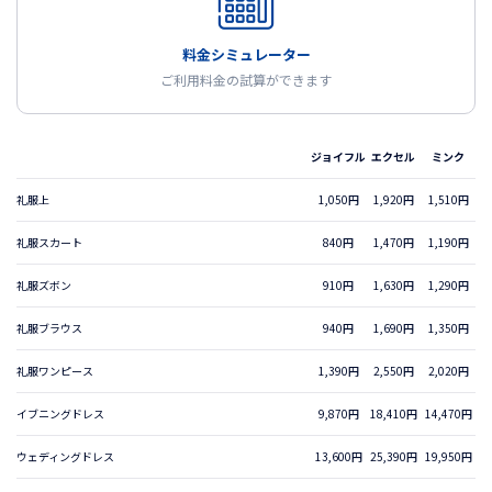
料金シミュレーター
ご利用料金の試算ができます
ジョイフル
エクセル
ミンク
礼服上
1,050円
1,920円
1,510円
礼服スカート
840円
1,470円
1,190円
礼服ズボン
910円
1,630円
1,290円
礼服ブラウス
940円
1,690円
1,350円
礼服ワンピース
1,390円
2,550円
2,020円
イブニングドレス
9,870円
18,410円
14,470円
ウェディングドレス
13,600円
25,390円
19,950円