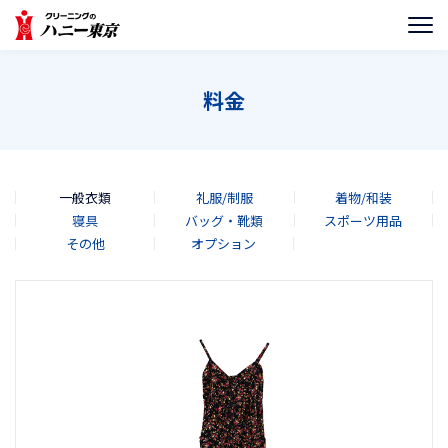
料金
一般衣類
礼服/制服
着物/和装
寝具
バッグ・靴類
スポーツ用品
その他
オプション