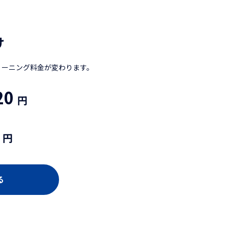
け
リーニング料金が変わります。
20
円
円
る