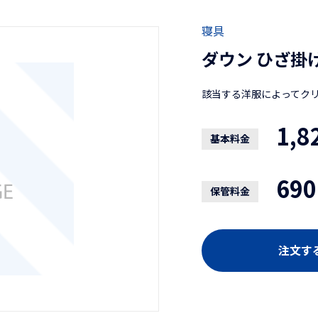
寝具
ダウン ひざ掛
該当する洋服によってク
1,8
基本料金
690
保管料金
注文す