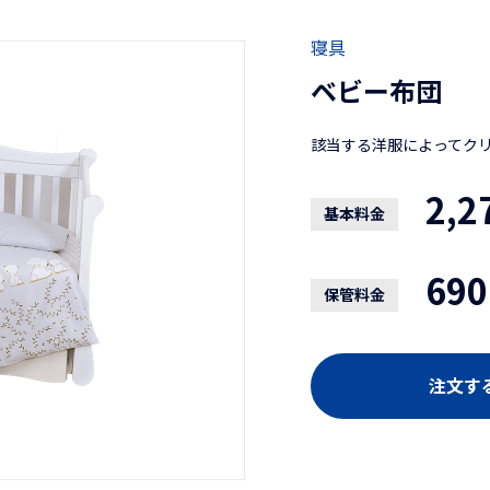
寝具
ベビー布団
該当する洋服によってク
2,2
基本料金
690
保管料金
注文す