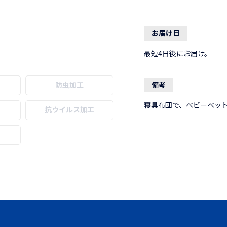
お届け日
最短4日後にお届け。
防虫加工
備考
寝具布団で、ベビーベッ
抗ウイルス加工