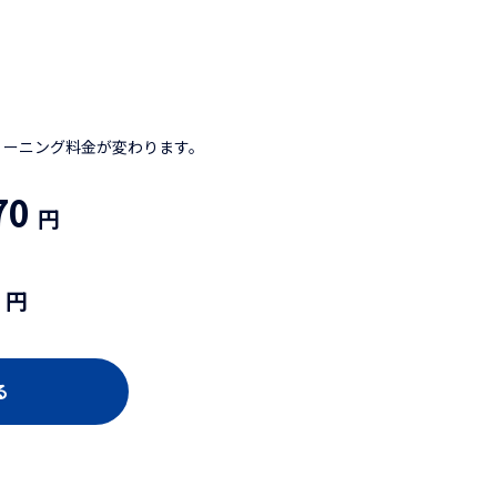
リーニング料金が変わります。
70
円
円
る