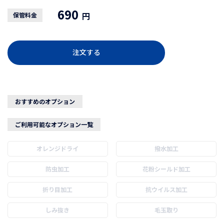
690
円
保管料金
注文する
おすすめのオプション
ご利用可能なオプション一覧
オレンジドライ
撥水加工
防虫加工
花粉シールド加工
折り目加工
抗ウイルス加工
しみ抜き
毛玉取り