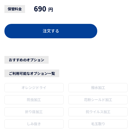
690
円
保管料金
注文する
おすすめのオプション
ご利用可能なオプション一覧
オレンジドライ
撥水加工
防虫加工
花粉シールド加工
折り目加工
抗ウイルス加工
しみ抜き
毛玉取り